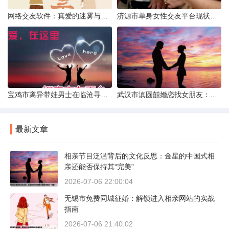
网络交友软件：真爱的迷雾与现实考量
济源市单身女性交友平台现状分析：官方与非官方渠道的探索
宝鸡市离异带娃男士在临沧寻爱：现实与希望的交织
武汉市滇圆囍婚恋找女朋友：真实体验与理性分析
最新文章
相亲节目泛滥背后的文化反思：金星的中国式相
亲还能否保持其“完美”
2026-07-06 22:00:04
无锡市免费同城征婚：解锁进入相亲网站的实战
指南
2026-07-06 21:40:02