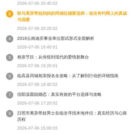
2026-07-06 20:40:02
耿马离异带娃妈妈的同城征婚新选择：临沧有约网上的真诚
3
与温暖
2026-07-06 20:20:02
2018云南迪庆事业单位面试形式全面解析
4
2026-07-06 19:40:01
相亲节目：从传统到现代的爱情新舞台
5
2026-07-06 19:20:01
临高县同城相亲报名全攻略：从了解到行动的详细指南
6
2026-07-06 18:40:02
信阳滇圆囍婚恋：真实有效的平台选择与攻略
7
2026-07-06 17:20:02
日照市离异带娃男士在临沧寻找本地伴侣：真实经历与心路
8
历程
2026-07-06 15:00:03