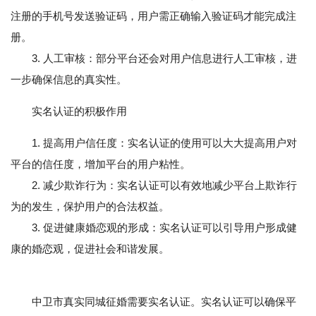
注册的手机号发送验证码，用户需正确输入验证码才能完成注
册。
3. 人工审核：部分平台还会对用户信息进行人工审核，进
一步确保信息的真实性。
实名认证的积极作用
1. 提高用户信任度：实名认证的使用可以大大提高用户对
平台的信任度，增加平台的用户粘性。
2. 减少欺诈行为：实名认证可以有效地减少平台上欺诈行
为的发生，保护用户的合法权益。
3. 促进健康婚恋观的形成：实名认证可以引导用户形成健
康的婚恋观，促进社会和谐发展。
中卫市真实同城征婚需要实名认证。实名认证可以确保平