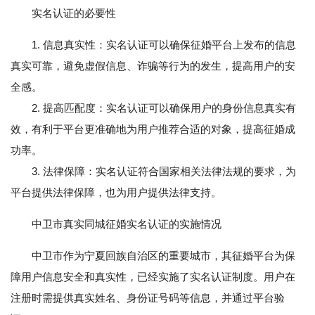
实名认证的必要性
1. 信息真实性：实名认证可以确保征婚平台上发布的信息
真实可靠，避免虚假信息、诈骗等行为的发生，提高用户的安
全感。
2. 提高匹配度：实名认证可以确保用户的身份信息真实有
效，有利于平台更准确地为用户推荐合适的对象，提高征婚成
功率。
3. 法律保障：实名认证符合国家相关法律法规的要求，为
平台提供法律保障，也为用户提供法律支持。
中卫市真实同城征婚实名认证的实施情况
中卫市作为宁夏回族自治区的重要城市，其征婚平台为保
障用户信息安全和真实性，已经实施了实名认证制度。用户在
注册时需提供真实姓名、身份证号码等信息，并通过平台验